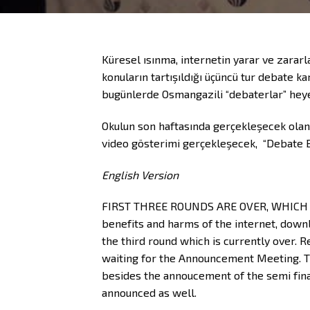
Küresel ısınma, internetin yarar ve zararl
konuların tartışıldığı üçüncü tur debate k
bugünlerde Osmangazili “debaterlar” heyec
Okulun son haftasında gerçekleşecek olan t
video gösterimi gerçekleşecek, “Debate Bo
English Version
FIRST THREE ROUNDS ARE OVER, WHICH 
benefits and harms of the internet, down
the third round which is currently over. 
waiting for the Announcement Meeting. Th
besides the annoucement of the semi fina
announced as well.