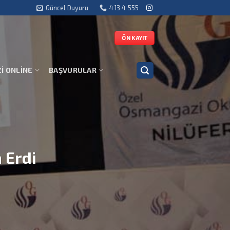
Güncel Duyuru
413 4 555
ÖN KAYIT
İ ONLİNE
BAŞVURULAR
 Erdi