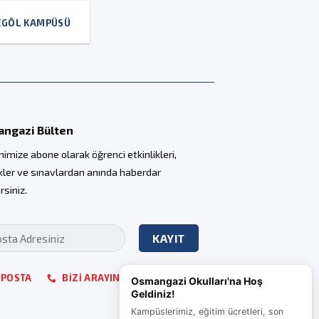
EGÖL KAMPÜSÜ
ngazi Bülten
nimize abone olarak öğrenci etkinlikleri,
ikler ve sınavlardan anında haberdar
irsiniz.
-POSTA
BIZI ARAYIN
Osmangazi Okulları'na Hoş
Geldiniz!
Kampüslerimiz, eğitim ücretleri, son