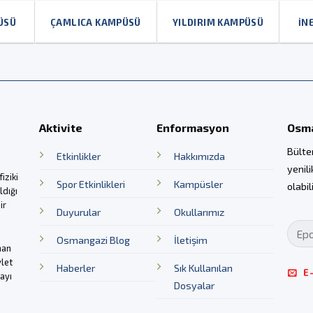
ÜSÜ
ÇAMLICA KAMPÜSÜ
YILDIRIM KAMPÜSÜ
İN
Aktivite
Enformasyon
Osma
Bülte
Etkinlikler
Hakkımızda
yenil
iziki
Spor Etkinlikleri
Kampüsler
olabil
ldığı
ir
Duyurular
Okullarımız
Osmangazi Blog
İletişim
man
vlet
Haberler
Sık Kullanılan
E
mayı
Dosyalar