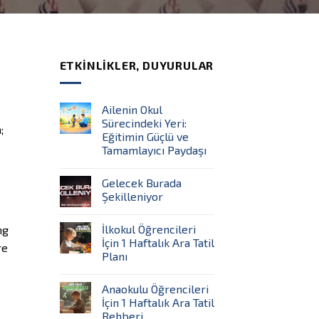
ETKINLIKLER, DUYURULAR
Ailenin Okul
Sürecindeki Yeri:
;
Eğitimin Güçlü ve
Tamamlayıcı Paydaşı
Gelecek Burada
Şekilleniyor
İlkokul Öğrencileri
ng
İçin 1 Haftalık Ara Tatil
re
Planı
Anaokulu Öğrencileri
İçin 1 Haftalık Ara Tatil
Rehberi