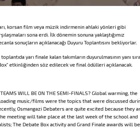
arı, korsan film veya müzik indirmenin ahlaki yönleri gibi
arşılaşmaları sona erdi. İlk dönemin sonuna yaklaştığımız
anla sonuçların açıklanacağı Duyuru Toplantısını bekliyorlar.
oplantıda yarı finale kalan takımların duyurulmasının yanı sıra
x” etkinliğinden söz edilecek ve final ödülleri açıklanacak.
TEAMS WILL BE ON THE SEMI-FINALS? Global warming, the
loading music/films were the topics that were discussed duri
Recently, Osmangazi Debaters are quite excited because they a
e meeting will take place at the last week of the school and
lists; The Debate Box activity and Grand Finale awards will be