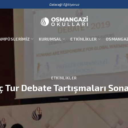
Geleceği Eğitiyoruz
AMPÜSLERIMIZ
KURUMSAL
ETKINLIKLER
OSMANGAZ
ETKINLIKLER
Üç Tur Debate Tartışmaları Sona