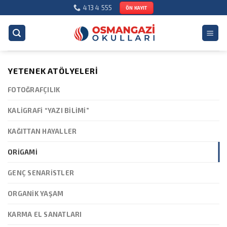
Skip
413 4 555
ÖN KAYIT
to
content
YETENEK ATÖLYELERI
FOTOĞRAFÇILIK
KALIGRAFI “YAZI BILIMI”
KAĞITTAN HAYALLER
ORIGAMI
GENÇ SENARISTLER
ORGANIK YAŞAM
KARMA EL SANATLARI