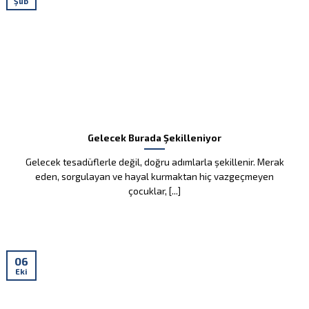
Şub
2026-2027 AVANTAJLI
KAYIT DÖNEMİ
BAŞLADI.
ÖN KAYIT
Gelecek Burada Şekilleniyor
Gelecek tesadüflerle değil, doğru adımlarla şekillenir. Merak
eden, sorgulayan ve hayal kurmaktan hiç vazgeçmeyen
çocuklar, [...]
06
Eki