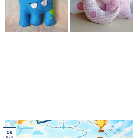
×
2026-2027 AVANTAJLI
KAYIT DÖNEMİ
BAŞLADI.
ÖN KAYIT
09
Şub