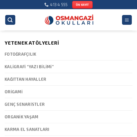
Skip
413 4 555
ÖN KAYIT
to
content
YETENEK ATÖLYELERI
FOTOĞRAFÇILIK
KALIGRAFI “YAZI BILIMI”
KAĞITTAN HAYALLER
ORIGAMI
GENÇ SENARISTLER
ORGANIK YAŞAM
KARMA EL SANATLARI